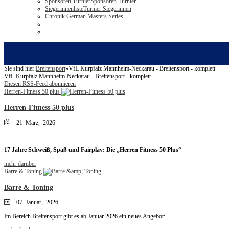
Sponsoren Turnier
Sponsoren Turnier
Siegerinnenliste
Turnier Siegerinnen
Chronik German Masters Series
Sie sind hier:
Breitensport
»
VfL Kurpfalz Mannheim-Neckarau - Breitensport - komplett
VfL Kurpfalz Mannheim-Neckarau - Breitensport - komplett
Diesen RSS-Feed abonnieren
Herren-Fitness 50 plus
Herren-Fitness 50 plus
21 März, 2026
17 Jahre Schweiß, Spaß und Fairplay: Die „Herren Fitness 50 Plus“
mehr darüber
Barre & Toning
Barre & Toning
07 Januar, 2026
Im Bereich Breitensport gibt es ab Januar 2026 ein neues Angebot: