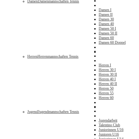
Damen
Damenmannschaften Tennis
Damen I
Damen II
Damen 30
Damen 40
Damen 50 I
Damen 50 II
Damen 60
Damen 60 Doppel
Herren
Herrenmannschaften Tennis
Herren I
Herren 30 I
Herren 30 II
Herren 40 I
Herren 40 II
Herren 50
Herren 55
Herren 60
Jugend
Jugendmannschaften Tennis
Jugendarbeit
Talentino Club
Juniorinnen U16
Junioren U16