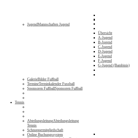
Jugend
Mannschaften Jugend
Übersicht
A-Jugend
B-Jugend
C-Jugend
D-Jugend
E-Jugend
F-Jugend
G-Jugend (Bambinis)
Galerie
Bilder Fußball
Termine
Terminkalender Fussball
Sponsoren Fußball
Sponsoren Fußball
Tennis
Abteilungsleitung
Abteilungsleitung
Tennis
Schnuppermitgliedschaft
Online Buchungssystem