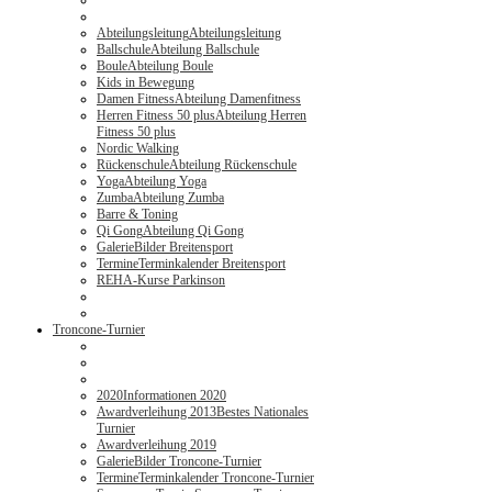
Abteilungsleitung
Abteilungsleitung
Ballschule
Abteilung Ballschule
Boule
Abteilung Boule
Kids in Bewegung
Damen Fitness
Abteilung Damenfitness
Herren Fitness 50 plus
Abteilung Herren
Fitness 50 plus
Nordic Walking
Rückenschule
Abteilung Rückenschule
Yoga
Abteilung Yoga
Zumba
Abteilung Zumba
Barre & Toning
Qi Gong
Abteilung Qi Gong
Galerie
Bilder Breitensport
Termine
Terminkalender Breitensport
REHA-Kurse Parkinson
Troncone-Turnier
2020
Informationen 2020
Awardverleihung 2013
Bestes Nationales
Turnier
Awardverleihung 2019
Galerie
Bilder Troncone-Turnier
Termine
Terminkalender Troncone-Turnier