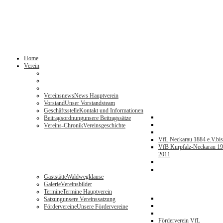
Home
Verein
Vereinsnews
News Hauptverein
Vorstand
Unser Vorstandsteam
Geschäftsstelle
Kontakt und Informationen
Beitragsordnung
unsere Beitragssätze
Vereins-Chronik
Vereinsgeschichte
VfL Neckarau 1884 e.V.
bi
VfB Kurpfalz-Neckarau 19
2011
Gaststätte
Waldwegklause
Galerie
Vereinsbilder
Termine
Termine Hauptverein
Satzung
unsere Vereinssatzung
Fördervereine
Unsere Fördervereine
Förderverein VfL