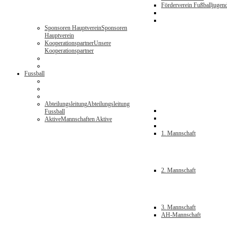
Förderverein Fußballjugen
Sponsoren Hauptverein
Sponsoren
Hauptverein
Kooperationspartner
Unsere
Kooperationspartner
Fussball
Abteilungsleitung
Abteilungsleitung
Fussball
Aktive
Mannschaften Aktive
1. Mannschaft
2. Mannschaft
3. Mannschaft
AH-Mannschaft