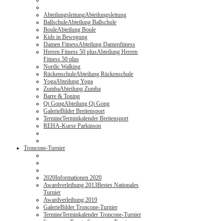
Abteilungsleitung
Abteilungsleitung
Ballschule
Abteilung Ballschule
Boule
Abteilung Boule
Kids in Bewegung
Damen Fitness
Abteilung Damenfitness
Herren Fitness 50 plus
Abteilung Herren
Fitness 50 plus
Nordic Walking
Rückenschule
Abteilung Rückenschule
Yoga
Abteilung Yoga
Zumba
Abteilung Zumba
Barre & Toning
Qi Gong
Abteilung Qi Gong
Galerie
Bilder Breitensport
Termine
Terminkalender Breitensport
REHA-Kurse Parkinson
Troncone-Turnier
2020
Informationen 2020
Awardverleihung 2013
Bestes Nationales
Turnier
Awardverleihung 2019
Galerie
Bilder Troncone-Turnier
Termine
Terminkalender Troncone-Turnier