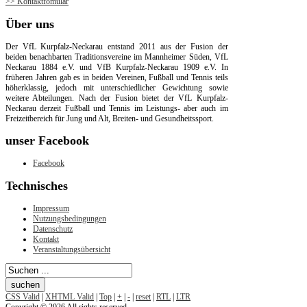
>> Kontaktfomular
Über
uns
Der VfL Kurpfalz-Neckarau entstand 2011 aus der Fusion der
beiden benachbarten Traditionsvereine im Mannheimer Süden, VfL
Neckarau 1884 e.V. und VfB Kurpfalz-Neckarau 1909 e.V. In
früheren Jahren gab es in beiden Vereinen, Fußball und Tennis teils
höherklassig, jedoch mit unterschiedlicher Gewichtung sowie
weitere Abteilungen. Nach der Fusion bietet der VfL Kurpfalz-
Neckarau derzeit Fußball und Tennis im Leistungs- aber auch im
Freizeitbereich für Jung und Alt, Breiten- und Gesundheitssport.
unser
Facebook
Facebook
Technisches
Impressum
Nutzungsbedingungen
Datenschutz
Kontakt
Veranstaltungsübersicht
CSS Valid
|
XHTML Valid
|
Top
|
+
|
-
|
reset
|
RTL
|
LTR