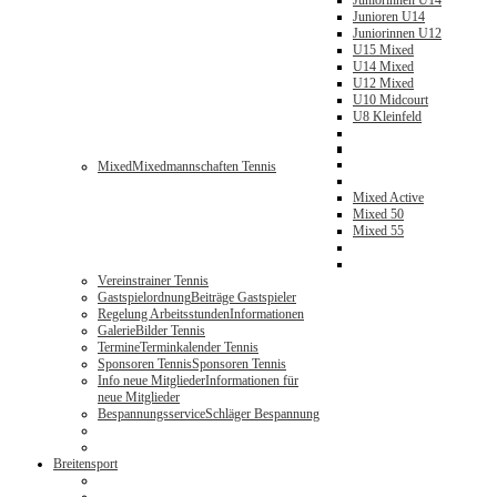
Juniorinnen U14
Junioren U14
Juniorinnen U12
U15 Mixed
U14 Mixed
U12 Mixed
U10 Midcourt
U8 Kleinfeld
Mixed
Mixedmannschaften Tennis
Mixed Active
Mixed 50
Mixed 55
Vereinstrainer Tennis
Gastspielordnung
Beiträge Gastspieler
Regelung Arbeitsstunden
Informationen
Galerie
Bilder Tennis
Termine
Terminkalender Tennis
Sponsoren Tennis
Sponsoren Tennis
Info neue Mitglieder
Informationen für
neue Mitglieder
Bespannungsservice
Schläger Bespannung
Breitensport