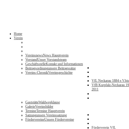
Home
Verein
Vereinsnews
News Hauptverein
Vorstand
Unser Vorstandsteam
Geschäftsstelle
Kontakt und Informationen
Beitragsordnung
unsere Beitragssätze
Vereins-Chronik
Vereinsgeschichte
VfL Neckarau 1884 e.V.
bi
VfB Kurpfalz-Neckarau 19
2011
Gaststätte
Waldwegklause
Galerie
Vereinsbilder
Termine
Termine Hauptverein
Satzung
unsere Vereinssatzung
Fördervereine
Unsere Fördervereine
Förderverein VfL