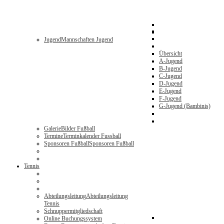
Jugend
Mannschaften Jugend
Übersicht
A-Jugend
B-Jugend
C-Jugend
D-Jugend
E-Jugend
F-Jugend
G-Jugend (Bambinis)
Galerie
Bilder Fußball
Termine
Terminkalender Fussball
Sponsoren Fußball
Sponsoren Fußball
Tennis
Abteilungsleitung
Abteilungsleitung
Tennis
Schnuppermitgliedschaft
Online Buchungssystem