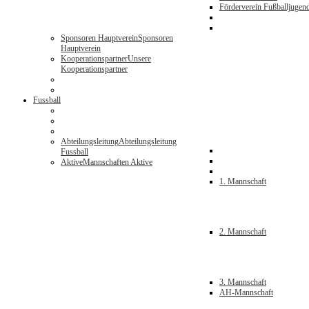
Förderverein Fußballjugen
Sponsoren Hauptverein
Sponsoren
Hauptverein
Kooperationspartner
Unsere
Kooperationspartner
Fussball
Abteilungsleitung
Abteilungsleitung
Fussball
Aktive
Mannschaften Aktive
1. Mannschaft
2. Mannschaft
3. Mannschaft
AH-Mannschaft