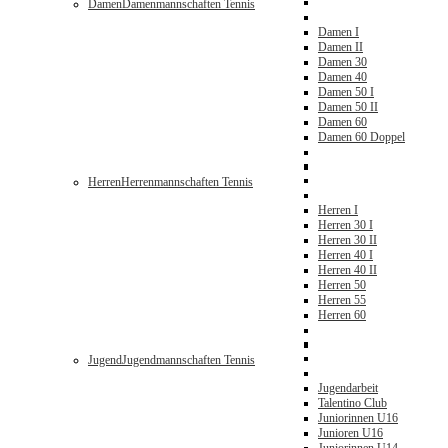
Damen
Damenmannschaften Tennis
Damen I
Damen II
Damen 30
Damen 40
Damen 50 I
Damen 50 II
Damen 60
Damen 60 Doppel
Herren
Herrenmannschaften Tennis
Herren I
Herren 30 I
Herren 30 II
Herren 40 I
Herren 40 II
Herren 50
Herren 55
Herren 60
Jugend
Jugendmannschaften Tennis
Jugendarbeit
Talentino Club
Juniorinnen U16
Junioren U16