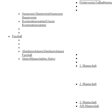
Förderverein Fußballjugen
Sponsoren Hauptverein
Sponsoren
Hauptverein
Kooperationspartner
Unsere
Kooperationspartner
Fussball
Abteilungsleitung
Abteilungsleitung
Fussball
Aktive
Mannschaften Aktive
1. Mannschaft
2. Mannschaft
3. Mannschaft
AH-Mannschaft