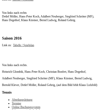
Von links nach rechts
Detlef Möller, Hans-Peter Koch, Adalbert Neuberger, Siegfried Schröter (MF),
Hans Degethof, Klaus Küstner, Bernd Ludwig, Roland Gehrig.
Saison 2016
Link zu:
Tabelle / Spielplan
Von links nach rechts.
Heinrich Glombik, Hans-Peter Koch, Christian Bonfert, Hans Degethof,
Adalbert Neuberger, Siegfried Schröter (MF), Klaus Küstner, Bernd Ludwig,
Bertold Klever, Detlef Möller, Roland Gehrig, (auf dem Bild fehlt Klaus Lickfeld)
Tennis
Abteilungsleitung
Termine
Online Buchungssystem