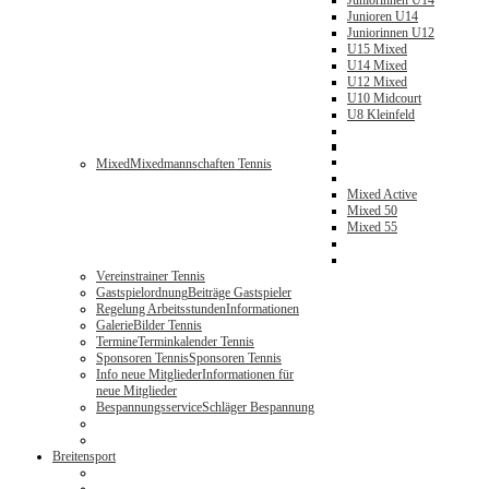
Juniorinnen U14
Junioren U14
Juniorinnen U12
U15 Mixed
U14 Mixed
U12 Mixed
U10 Midcourt
U8 Kleinfeld
Mixed
Mixedmannschaften Tennis
Mixed Active
Mixed 50
Mixed 55
Vereinstrainer Tennis
Gastspielordnung
Beiträge Gastspieler
Regelung Arbeitsstunden
Informationen
Galerie
Bilder Tennis
Termine
Terminkalender Tennis
Sponsoren Tennis
Sponsoren Tennis
Info neue Mitglieder
Informationen für
neue Mitglieder
Bespannungsservice
Schläger Bespannung
Breitensport