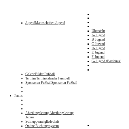
Jugend
Mannschaften Jugend
Übersicht
A-Jugend
B-Jugend
C-Jugend
D-Jugend
E-Jugend
F-Jugend
G-Jugend (Bambinis)
Galerie
Bilder Fußball
Termine
Terminkalender Fussball
Sponsoren Fußball
Sponsoren Fußball
Tennis
Abteilungsleitung
Abteilungsleitung
Tennis
Schnuppermitgliedschaft
Online Buchungssystem