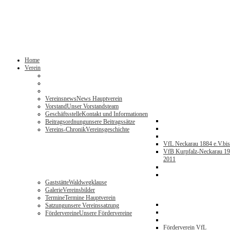
Home
Verein
Vereinsnews
News Hauptverein
Vorstand
Unser Vorstandsteam
Geschäftsstelle
Kontakt und Informationen
Beitragsordnung
unsere Beitragssätze
Vereins-Chronik
Vereinsgeschichte
VfL Neckarau 1884 e.V.
bi
VfB Kurpfalz-Neckarau 19
2011
Gaststätte
Waldwegklause
Galerie
Vereinsbilder
Termine
Termine Hauptverein
Satzung
unsere Vereinssatzung
Fördervereine
Unsere Fördervereine
Förderverein VfL