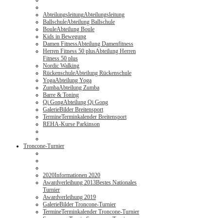
Abteilungsleitung
Abteilungsleitung
Ballschule
Abteilung Ballschule
Boule
Abteilung Boule
Kids in Bewegung
Damen Fitness
Abteilung Damenfitness
Herren Fitness 50 plus
Abteilung Herren
Fitness 50 plus
Nordic Walking
Rückenschule
Abteilung Rückenschule
Yoga
Abteilung Yoga
Zumba
Abteilung Zumba
Barre & Toning
Qi Gong
Abteilung Qi Gong
Galerie
Bilder Breitensport
Termine
Terminkalender Breitensport
REHA-Kurse Parkinson
Troncone-Turnier
2020
Informationen 2020
Awardverleihung 2013
Bestes Nationales
Turnier
Awardverleihung 2019
Galerie
Bilder Troncone-Turnier
Termine
Terminkalender Troncone-Turnier