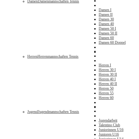
Damen
Damenmannschaften Tennis
Damen I
Damen II
Damen 30
Damen 40
Damen 50 I
Damen 50 II
Damen 60
Damen 60 Doppel
Herren
Herrenmannschaften Tennis
Herren I
Herren 30 I
Herren 30 II
Herren 40 I
Herren 40 II
Herren 50
Herren 55
Herren 60
Jugend
Jugendmannschaften Tennis
Jugendarbeit
Talentino Club
Juniorinnen U16
Junioren U16