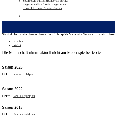
Sponsoren Turnier
Sponsoren Turnier
Siegerinnenliste
Turnier Siegerinnen
Chronik German Masters Series
Sie sind hier:
Tennis
»
Herren
»
Herren 55
»
VfL Kurpfalz Mannheim-Neckarau - Tennis - Herre
Drucken
E-Mail
Die Mannschaft nimmt aktuell nicht am Medenspielbetrieb teil
Saison 2023
Link zu
Tabelle / Spielplan
Saison 2022
Link zu:
Tabelle / Spielplan
Saison 2017
Link zu:
Tabelle / Spielplan