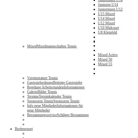
Juniorinnen U14
Junioren U14
Juniorinnen U12
U15 Mixed
U14 Mixed
U12 Mixed
U10 Midcourt
U8 Kleinfeld
Mixed
Mixedmannschaften Tennis
Mixed Active
Mixed 50
Mixed 55
Vereinstrainer Tennis
Gastspielordnung
Beiträge Gastspieler
Regelung Arbeitsstunden
Informationen
Galerie
Bilder Tennis
Termine
Terminkalender Tennis
Sponsoren Tennis
Sponsoren Tennis
Info neue Mitglieder
Informationen für
neue Mitglieder
Bespannungsservice
Schläger Bespannung
Breitensport