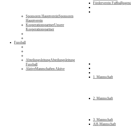
Förderverein Fußballjugen
Sponsoren Hauptverein
Sponsoren
Hauptverein
Kooperationspartner
Unsere
Kooperationspartner
Fussball
Abteilungsleitung
Abteilungsleitung
Fussball
Aktive
Mannschaften Aktive
1. Mannschaft
2. Mannschaft
3. Mannschaft
AH-Mannschaft