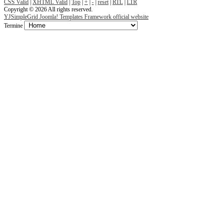
CSS Valid
|
XHTML Valid
|
Top
|
+
|
-
|
reset
|
RTL
|
LTR
Copyright © 2026 All rights reserved.
YJSimpleGrid Joomla! Templates Framework official website
Termine