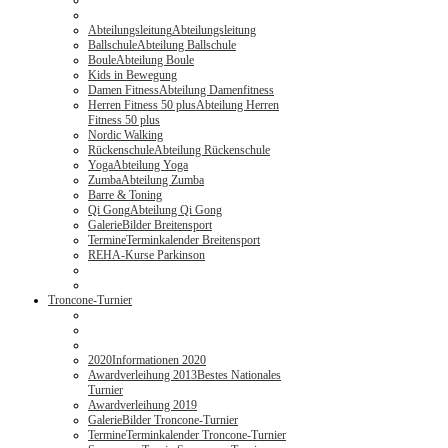
Abteilungsleitung
Abteilungsleitung
Ballschule
Abteilung Ballschule
Boule
Abteilung Boule
Kids in Bewegung
Damen Fitness
Abteilung Damenfitness
Herren Fitness 50 plus
Abteilung Herren
Fitness 50 plus
Nordic Walking
Rückenschule
Abteilung Rückenschule
Yoga
Abteilung Yoga
Zumba
Abteilung Zumba
Barre & Toning
Qi Gong
Abteilung Qi Gong
Galerie
Bilder Breitensport
Termine
Terminkalender Breitensport
REHA-Kurse Parkinson
Troncone-Turnier
2020
Informationen 2020
Awardverleihung 2013
Bestes Nationales
Turnier
Awardverleihung 2019
Galerie
Bilder Troncone-Turnier
Termine
Terminkalender Troncone-Turnier