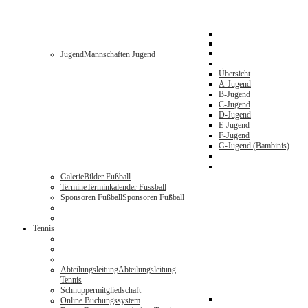
Jugend
Mannschaften Jugend
Übersicht
A-Jugend
B-Jugend
C-Jugend
D-Jugend
E-Jugend
F-Jugend
G-Jugend (Bambinis)
Galerie
Bilder Fußball
Termine
Terminkalender Fussball
Sponsoren Fußball
Sponsoren Fußball
Tennis
Abteilungsleitung
Abteilungsleitung
Tennis
Schnuppermitgliedschaft
Online Buchungssystem