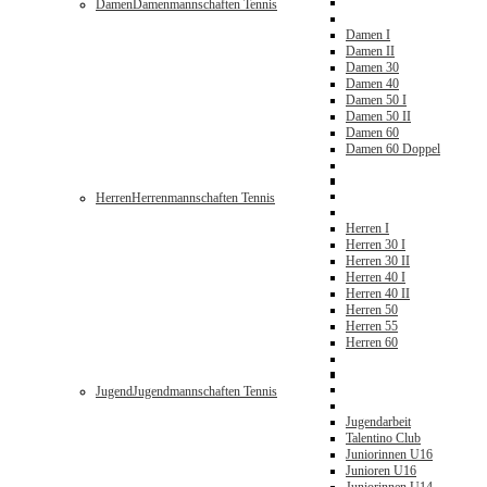
Damen
Damenmannschaften Tennis
Damen I
Damen II
Damen 30
Damen 40
Damen 50 I
Damen 50 II
Damen 60
Damen 60 Doppel
Herren
Herrenmannschaften Tennis
Herren I
Herren 30 I
Herren 30 II
Herren 40 I
Herren 40 II
Herren 50
Herren 55
Herren 60
Jugend
Jugendmannschaften Tennis
Jugendarbeit
Talentino Club
Juniorinnen U16
Junioren U16