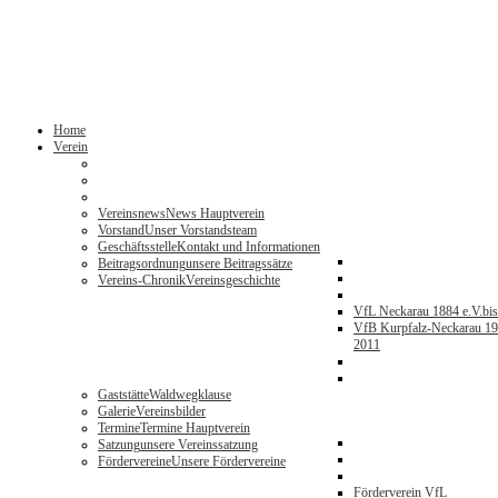
Home
Verein
Vereinsnews
News Hauptverein
Vorstand
Unser Vorstandsteam
Geschäftsstelle
Kontakt und Informationen
Beitragsordnung
unsere Beitragssätze
Vereins-Chronik
Vereinsgeschichte
VfL Neckarau 1884 e.V.
bi
VfB Kurpfalz-Neckarau 19
2011
Gaststätte
Waldwegklause
Galerie
Vereinsbilder
Termine
Termine Hauptverein
Satzung
unsere Vereinssatzung
Fördervereine
Unsere Fördervereine
Förderverein VfL