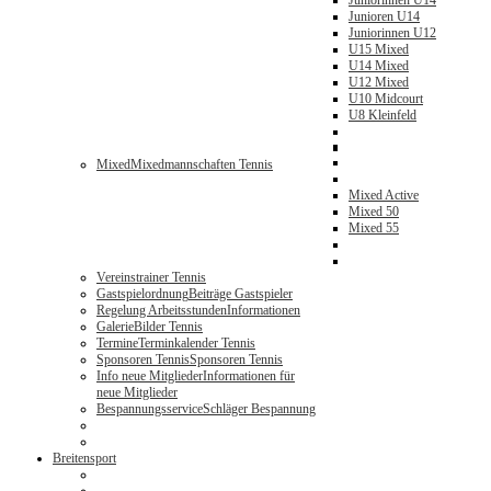
Juniorinnen U14
Junioren U14
Juniorinnen U12
U15 Mixed
U14 Mixed
U12 Mixed
U10 Midcourt
U8 Kleinfeld
Mixed
Mixedmannschaften Tennis
Mixed Active
Mixed 50
Mixed 55
Vereinstrainer Tennis
Gastspielordnung
Beiträge Gastspieler
Regelung Arbeitsstunden
Informationen
Galerie
Bilder Tennis
Termine
Terminkalender Tennis
Sponsoren Tennis
Sponsoren Tennis
Info neue Mitglieder
Informationen für
neue Mitglieder
Bespannungsservice
Schläger Bespannung
Breitensport