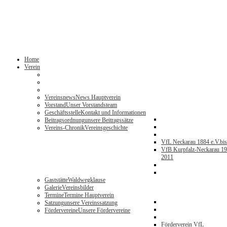
Home
Verein
Vereinsnews
News Hauptverein
Vorstand
Unser Vorstandsteam
Geschäftsstelle
Kontakt und Informationen
Beitragsordnung
unsere Beitragssätze
Vereins-Chronik
Vereinsgeschichte
VfL Neckarau 1884 e.V.
bi
VfB Kurpfalz-Neckarau 19
2011
Gaststätte
Waldwegklause
Galerie
Vereinsbilder
Termine
Termine Hauptverein
Satzung
unsere Vereinssatzung
Fördervereine
Unsere Fördervereine
Förderverein VfL