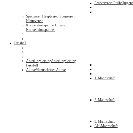
Förderverein Fußballjugen
Sponsoren Hauptverein
Sponsoren
Hauptverein
Kooperationspartner
Unsere
Kooperationspartner
Fussball
Abteilungsleitung
Abteilungsleitung
Fussball
Aktive
Mannschaften Aktive
1. Mannschaft
2. Mannschaft
3. Mannschaft
AH-Mannschaft