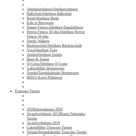
Abteilungsleitung
Abteilungsleitung
Ballschule
Abteilung Ballschule
Boule
Abteilung Boule
Kids in Bewegung
Damen Fitness
Abteilung Damenfitness
Herren Fitness 50 plus
Abteilung Herren
Fitness 50 plus
Nordic Walking
Rückenschule
Abteilung Rückenschule
Yoga
Abteilung Yoga
Zumba
Abteilung Zumba
Barre & Toning
Qi Gong
Abteilung Qi Gong
Galerie
Bilder Breitensport
Termine
Terminkalender Breitensport
REHA-Kurse Parkinson
Troncone-Turnier
2020
Informationen 2020
Awardverleihung 2013
Bestes Nationales
Turnier
Awardverleihung 2019
Galerie
Bilder Troncone-Turnier
Termine
Terminkalender Troncone-Turnier