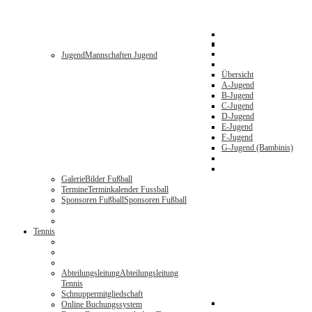
Jugend
Mannschaften Jugend
Übersicht
A-Jugend
B-Jugend
C-Jugend
D-Jugend
E-Jugend
F-Jugend
G-Jugend (Bambinis)
Galerie
Bilder Fußball
Termine
Terminkalender Fussball
Sponsoren Fußball
Sponsoren Fußball
Tennis
Abteilungsleitung
Abteilungsleitung
Tennis
Schnuppermitgliedschaft
Online Buchungssystem