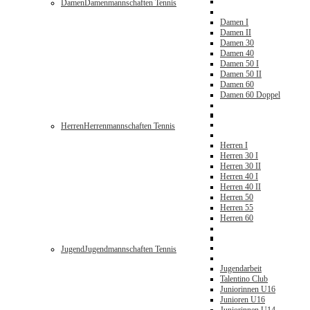
Damen
Damenmannschaften Tennis
Damen I
Damen II
Damen 30
Damen 40
Damen 50 I
Damen 50 II
Damen 60
Damen 60 Doppel
Herren
Herrenmannschaften Tennis
Herren I
Herren 30 I
Herren 30 II
Herren 40 I
Herren 40 II
Herren 50
Herren 55
Herren 60
Jugend
Jugendmannschaften Tennis
Jugendarbeit
Talentino Club
Juniorinnen U16
Junioren U16