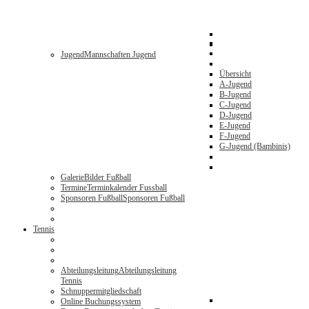
Jugend
Mannschaften Jugend
Übersicht
A-Jugend
B-Jugend
C-Jugend
D-Jugend
E-Jugend
F-Jugend
G-Jugend (Bambinis)
Galerie
Bilder Fußball
Termine
Terminkalender Fussball
Sponsoren Fußball
Sponsoren Fußball
Tennis
Abteilungsleitung
Abteilungsleitung
Tennis
Schnuppermitgliedschaft
Online Buchungssystem