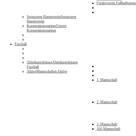
Förderverein Fußballjugen
Sponsoren Hauptverein
Sponsoren
Hauptverein
Kooperationspartner
Unsere
Kooperationspartner
Fussball
Abteilungsleitung
Abteilungsleitung
Fussball
Aktive
Mannschaften Aktive
1. Mannschaft
2. Mannschaft
3. Mannschaft
AH-Mannschaft