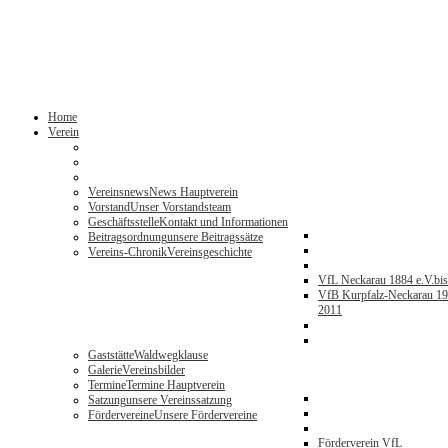
Home
Verein
Vereinsnews
News Hauptverein
Vorstand
Unser Vorstandsteam
Geschäftsstelle
Kontakt und Informationen
Beitragsordnung
unsere Beitragssätze
Vereins-Chronik
Vereinsgeschichte
VfL Neckarau 1884 e.V.
bi
VfB Kurpfalz-Neckarau 19
2011
Gaststätte
Waldwegklause
Galerie
Vereinsbilder
Termine
Termine Hauptverein
Satzung
unsere Vereinssatzung
Fördervereine
Unsere Fördervereine
Förderverein VfL