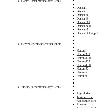
Damen
Damenmannschaften Tennis
Damen I
Damen II
Damen 30
Damen 40
Damen 50 I
Damen 50 II
Damen 60
Damen 60 Doppel
Herren
Herrenmannschaften Tennis
Herren I
Herren 30 I
Herren 30 II
Herren 40 I
Herren 40 II
Herren 50
Herren 55
Herren 60
Jugend
Jugendmannschaften Tennis
Jugendarbeit
Talentino Club
Juniorinnen U16
Junioren U16