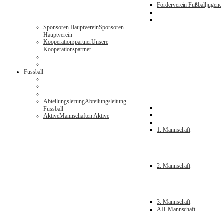
Förderverein Fußballjugen
Sponsoren Hauptverein
Sponsoren
Hauptverein
Kooperationspartner
Unsere
Kooperationspartner
Fussball
Abteilungsleitung
Abteilungsleitung
Fussball
Aktive
Mannschaften Aktive
1. Mannschaft
2. Mannschaft
3. Mannschaft
AH-Mannschaft