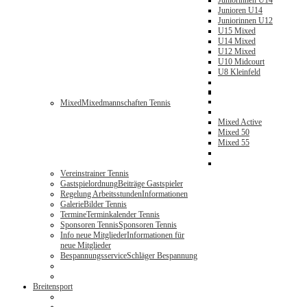
Juniorinnen U14
Junioren U14
Juniorinnen U12
U15 Mixed
U14 Mixed
U12 Mixed
U10 Midcourt
U8 Kleinfeld
Mixed
Mixedmannschaften Tennis
Mixed Active
Mixed 50
Mixed 55
Vereinstrainer Tennis
Gastspielordnung
Beiträge Gastspieler
Regelung Arbeitsstunden
Informationen
Galerie
Bilder Tennis
Termine
Terminkalender Tennis
Sponsoren Tennis
Sponsoren Tennis
Info neue Mitglieder
Informationen für
neue Mitglieder
Bespannungsservice
Schläger Bespannung
Breitensport