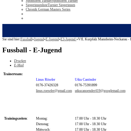
Sponsoren Turnier
Sponsoren Turnier
Siegerinnenliste
Turnier Siegerinnen
Chronik German Masters Series
Sie sind hier:
Fussball
»
Jugend
»
E-Jugend
»
E3-Jugend
»
VfL Kurpfalz Mannheim-Neckarau - E3
Fussball - E-Jugend
Drucken
E-Mail
Trainerteam:
Linus Röseler
Utku Canönder
0176-37426328
0176-75391899
linus.roeseler@gmail.com
utkucanoender419@googlemail.com
Trainingszeiten
:
Montag:
17.00 Uhr - 18.30 Uhr
Dienstag:
17.00 Uhr - 18.30 Uhr
Mittwoch:
17.00 Uhr - 18.30 Uhr