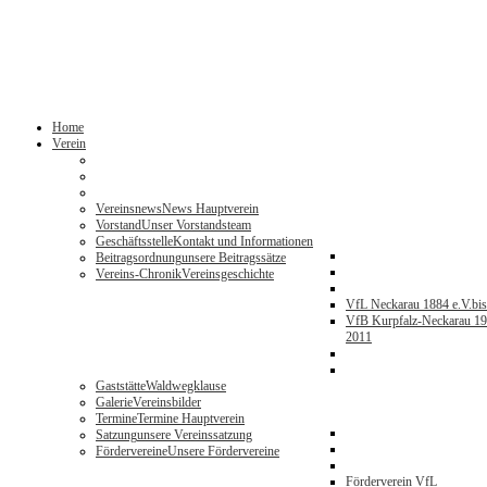
Home
Verein
Vereinsnews
News Hauptverein
Vorstand
Unser Vorstandsteam
Geschäftsstelle
Kontakt und Informationen
Beitragsordnung
unsere Beitragssätze
Vereins-Chronik
Vereinsgeschichte
VfL Neckarau 1884 e.V.
bi
VfB Kurpfalz-Neckarau 19
2011
Gaststätte
Waldwegklause
Galerie
Vereinsbilder
Termine
Termine Hauptverein
Satzung
unsere Vereinssatzung
Fördervereine
Unsere Fördervereine
Förderverein VfL