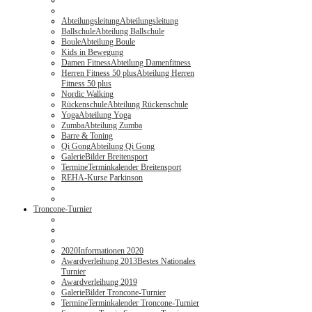
Abteilungsleitung
Abteilungsleitung
Ballschule
Abteilung Ballschule
Boule
Abteilung Boule
Kids in Bewegung
Damen Fitness
Abteilung Damenfitness
Herren Fitness 50 plus
Abteilung Herren
Fitness 50 plus
Nordic Walking
Rückenschule
Abteilung Rückenschule
Yoga
Abteilung Yoga
Zumba
Abteilung Zumba
Barre & Toning
Qi Gong
Abteilung Qi Gong
Galerie
Bilder Breitensport
Termine
Terminkalender Breitensport
REHA-Kurse Parkinson
Troncone-Turnier
2020
Informationen 2020
Awardverleihung 2013
Bestes Nationales
Turnier
Awardverleihung 2019
Galerie
Bilder Troncone-Turnier
Termine
Terminkalender Troncone-Turnier