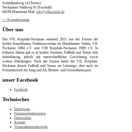
Schindkautweg 14 (Tennis)
Neckarauer Waldweg 91 (Fussball)
68199 Mannheim Mail:
info@vflkurpfalz.de
>> Kontaktfomular
Über
uns
Der VfL Kurpfalz-Neckarau entstand 2011 aus der Fusion der
beiden benachbarten Traditionsvereine im Mannheimer Süden, VfL
Neckarau 1884 e.V. und VfB Kurpfalz-Neckarau 1909 e.V. In
früheren Jahren gab es in beiden Vereinen, Fußball und Tennis teils
höherklassig, jedoch mit unterschiedlicher Gewichtung sowie
weitere Abteilungen. Nach der Fusion bietet der VfL Kurpfalz-
Neckarau derzeit Fußball und Tennis im Leistungs- aber auch im
Freizeitbereich für Jung und Alt, Breiten- und Gesundheitssport.
unser
Facebook
Facebook
Technisches
Impressum
Nutzungsbedingungen
Datenschutz
Kontakt
Veranstaltungsübersicht