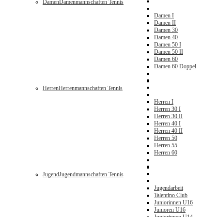
Damen
Damenmannschaften Tennis
Damen I
Damen II
Damen 30
Damen 40
Damen 50 I
Damen 50 II
Damen 60
Damen 60 Doppel
Herren
Herrenmannschaften Tennis
Herren I
Herren 30 I
Herren 30 II
Herren 40 I
Herren 40 II
Herren 50
Herren 55
Herren 60
Jugend
Jugendmannschaften Tennis
Jugendarbeit
Talentino Club
Juniorinnen U16
Junioren U16