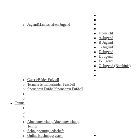
Jugend
Mannschaften Jugend
Übersicht
A-Jugend
B-Jugend
C-Jugend
D-Jugend
E-Jugend
F-Jugend
G-Jugend (Bambinis)
Galerie
Bilder Fußball
Termine
Terminkalender Fussball
Sponsoren Fußball
Sponsoren Fußball
Tennis
Abteilungsleitung
Abteilungsleitung
Tennis
Schnuppermitgliedschaft
Online Buchungssystem