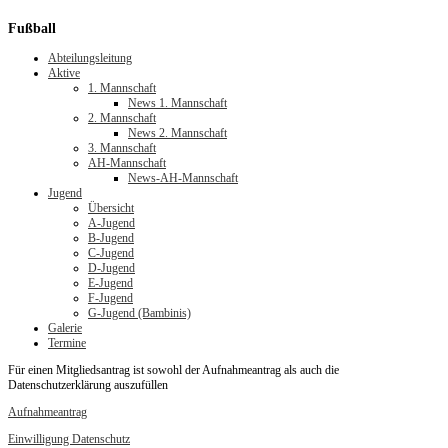
Fußball
Abteilungsleitung
Aktive
1. Mannschaft
News 1. Mannschaft
2. Mannschaft
News 2. Mannschaft
3. Mannschaft
AH-Mannschaft
News-AH-Mannschaft
Jugend
Übersicht
A-Jugend
B-Jugend
C-Jugend
D-Jugend
E-Jugend
F-Jugend
G-Jugend (Bambinis)
Galerie
Termine
Für einen Mitgliedsantrag ist sowohl der Aufnahmeantrag als auch die
Datenschutzerklärung auszufüllen
Aufnahmeantrag
Einwilligung Datenschutz