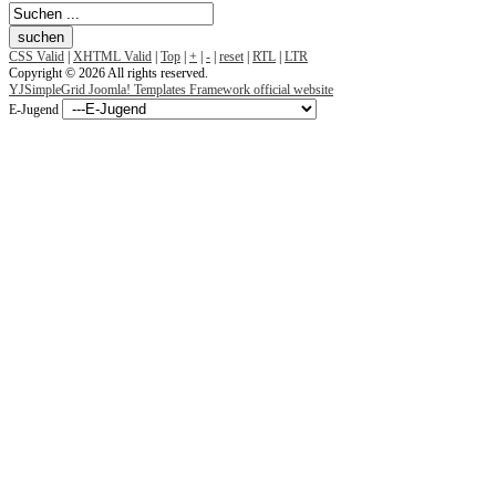
CSS Valid
|
XHTML Valid
|
Top
|
+
|
-
|
reset
|
RTL
|
LTR
Copyright © 2026 All rights reserved.
YJSimpleGrid Joomla! Templates Framework official website
E-Jugend